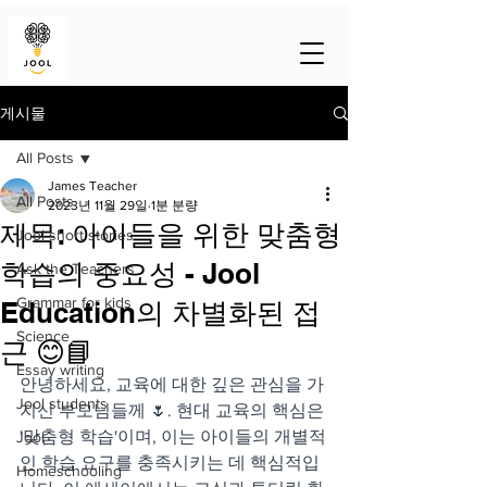
게시물
All Posts
James Teacher
All Posts
2023년 11월 29일
1분 분량
제목: 아이들을 위한 맞춤형
Jool short stories
학습의 중요성 - Jool
Ask the Teachers
Grammar for kids
Education의 차별화된 접
Science
근 😊📘
Essay writing
안녕하세요, 교육에 대한 깊은 관심을 가
Jool students
지신 부모님들께 🌷. 현대 교육의 핵심은 
'맞춤형 학습'이며, 이는 아이들의 개별적
Jool
인 학습 요구를 충족시키는 데 핵심적입
Homeschooling