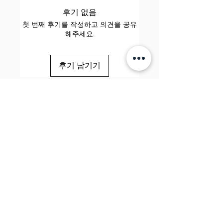
후기 없음
첫 번째 후기를 작성하고 의견을 공유
해주세요.
후기 남기기
Jool 줄 Education
Elite. Happy. Brilliant.
📧 contact@sayhijool.com
📍 124 City Road, London, EC1V 2NX
Company number: OC434518
Quick Links
Terms & Conditions
Cookie Policy