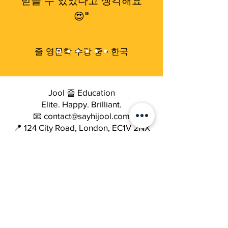
받을 수 있었다고 생각해요
😍"
줄 영문학 수강 중 - 한국
Jool 줄 Education
Elite. Happy. Brilliant.
📧 contact@sayhijool.com
📍 124 City Road, London, EC1V 2NX
Company number: OC434518
Quick Links
Terms & Conditions
Cookie Policy
Privacy Policy