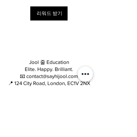
리워드 받기
Jool 줄 Education
Elite. Happy. Brilliant.
📧 contact@sayhijool.com
📍 124 City Road, London, EC1V 2NX
Company number: OC434518
Quick Links
Terms & Conditions
Cookie Policy
Privacy Policy