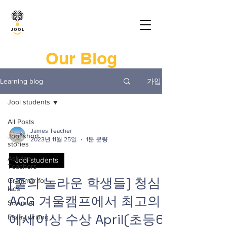
Our Blog
가입
Learning blog
Jool students
All Posts
James Teacher
Jool short
2023년 11월 25일
1분 분량
stories
Ask the
Jool students
Teachers
[줄의 놀라운 학생들] 청심
Grammar for
kids
ACG 겨울캠프에서 최고의
Science
에세이상 수상 April(초등6)
Essay writing