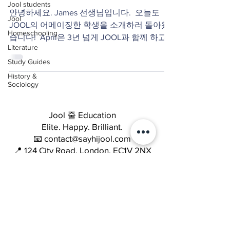
Jool students
안녕하세요. James 선생님입니다. ​ 오늘도
Jool
JOOL의 어메이징한 학생을 소개하러 돌아왔
Homeschooling
습니다! ​ April은 3년 넘게 JOOL과 함께 하고
Literature
있는 학생인데요. 폴리매스, 역사사회학, 영문
Study Guides
학 과정을 꾸준히 수강하고 있답니다. ​ 그리
고...
History &
Sociology
Jool 줄 Education
Elite. Happy. Brilliant.
📧 contact@sayhijool.com
📍 124 City Road, London, EC1V 2NX
Company number: OC434518
Quick Links
Terms & Conditions
Cookie Policy