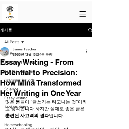
게시물
All Posts
James Teacher
All Posts
2025년 12월 15일
1분 분량
Essay Writing - From
Jool short stories
Potential to Precision:
Ask the Teachers
Grammar for kids
How Mina Transformed
Science
Her Writing in One Year
Essay writing
많은 분들이 “글쓰기는 타고나는 것”이라
Jool students
고 생각합니다.하지만 실제로 좋은 글은 
훈련된 사고력의 결과
입니다.
Jool
Homeschooling